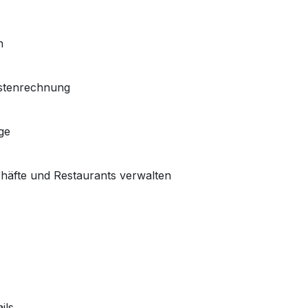
n
ostenrechnung
ge
häfte und Restaurants verwalten
ils