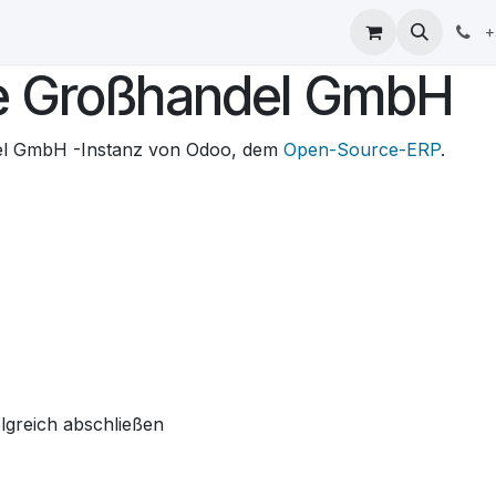
ser
Softdrinks
Fruchtsäfte
Sirups
Snacks
+
e Großhandel GmbH
el GmbH -Instanz von Odoo, dem
Open-Source-ERP
.
lgreich abschließen