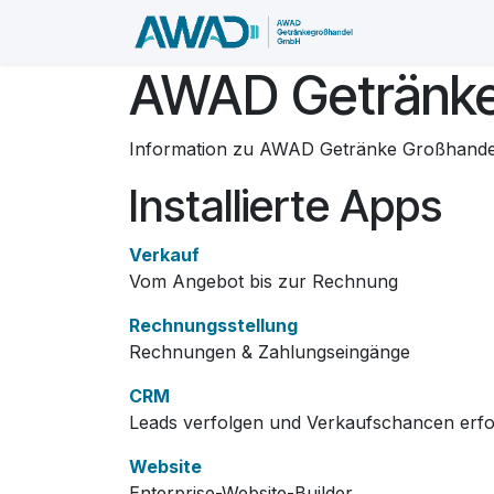
Zum Inhalt springen
Home
Was
AWAD Getränk
Information zu AWAD Getränke Großhand
Installierte Apps
Verkauf
Vom Angebot bis zur Rechnung
Rechnungsstellung
Rechnungen & Zahlungseingänge
CRM
Leads verfolgen und Verkaufschancen erfo
Website
Enterprise-Website-Builder