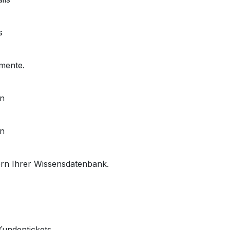
s
mente.
en
en
tern Ihrer Wissensdatenbank.
Kundentickets